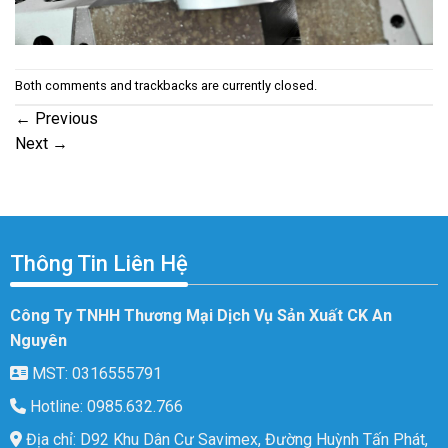
Both comments and trackbacks are currently closed.
←
Previous
Next
→
Thông Tin Liên Hệ
Công Ty TNHH Thương Mại Dịch Vụ Sản Xuất CK An
Nguyên
MST: 0316555791
Hotline: 0985.632.766
Địa chỉ: D92 Khu Dân Cư Savimex, Đường Huỳnh Tấn Phát,