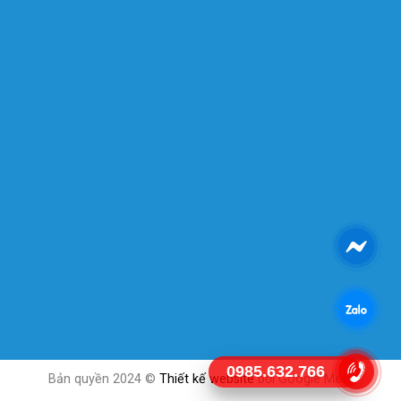
0985.632.766
Bản quyền 2024 ©
Thiết kế website
bởi Google Meta