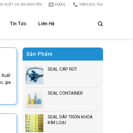
ẢN XUẤT CK AN NGUYÊN
EMAIL
0985.632.766
Tin Tức
Liên Hệ
Sản Phẩm
SEAL CÁP RÚT
 Xuất
c, gia
SEAL CONTAINER
SEAL DÂY TRÒN KHÓA
KIM LOẠI