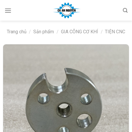
Skip
to
content
Trang chủ
/
Sản phẩm
/
GIA CÔNG CƠ KHÍ
/
TIỆN CNC