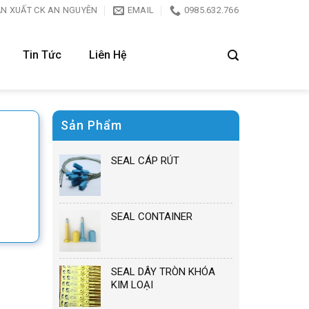
ẢN XUẤT CK AN NGUYÊN
EMAIL
0985.632.766
Tin Tức
Liên Hệ
Sản Phẩm
SEAL CÁP RÚT
SEAL CONTAINER
SEAL DÂY TRÒN KHÓA
KIM LOẠI