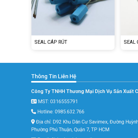
SEAL CÁP RÚT
SEAL 
Thông Tin Liên Hệ
Công Ty TNHH Thương Mại Dịch Vụ Sản Xuất 
MST: 0316555791
Hotline: 0985.632.766
Địa chỉ: D92 Khu Dân Cư Savimex, Đường Huỳnh
Phường Phú Thuận, Quận 7, TP HCM