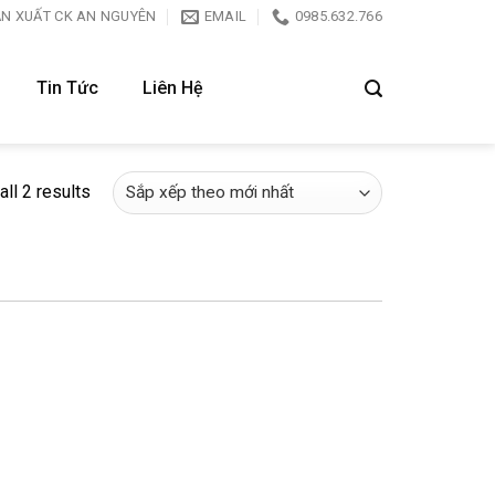
ẢN XUẤT CK AN NGUYÊN
EMAIL
0985.632.766
Tin Tức
Liên Hệ
ll 2 results