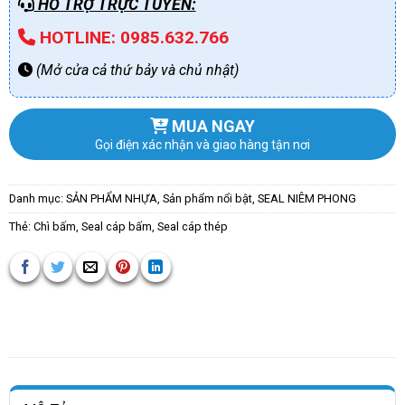
HỖ TRỢ TRỰC TUYẾN:
HOTLINE: 0985.632.766
(Mở cửa cả thứ bảy và chủ nhật)
MUA NGAY
Gọi điện xác nhận và giao hàng tận nơi
Danh mục:
SẢN PHẨM NHỰA
,
Sản phẩm nổi bật
,
SEAL NIÊM PHONG
Thẻ:
Chì bấm
,
Seal cáp bấm
,
Seal cáp thép