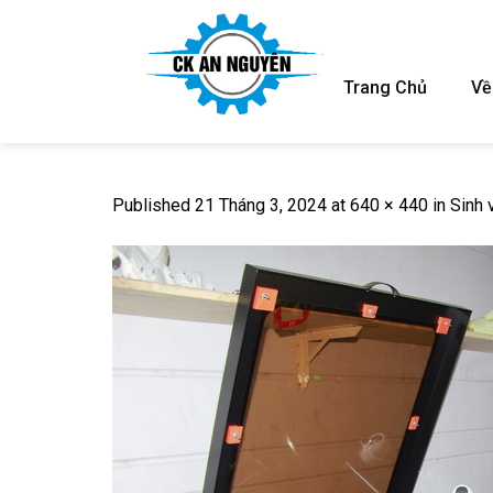
Skip
to
content
Trang Chủ
Về
Published
21 Tháng 3, 2024
at
640 × 440
in
Sinh 