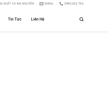
ẢN XUẤT CK AN NGUYÊN
EMAIL
0985.632.766
Tin Tức
Liên Hệ