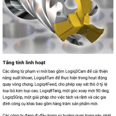
Tăng tính linh hoạt
Các dòng từ phạm vi mới bao gồm Logiq3Cam để cải thiện
năng suất khoan; Logiq4Turn để thực hiện trong hoạt động
quay vòng chung; Logiq4Feed, cho phép xay xát thô ở tỷ lệ
loại bỏ kim loại cao; Logiq8Tang, một góc xoay mới 90 deg;
Logiq5Grip, một giải pháp cho việc tách và rãnh và các gia
đình công cụ khác bao gồm hàng trăm sản phẩm mới.
Các công ty đang đi đầu trong xu hướng quan trọng này, phát